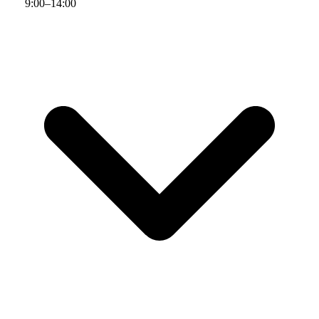
9
:
00
–
14
:
00